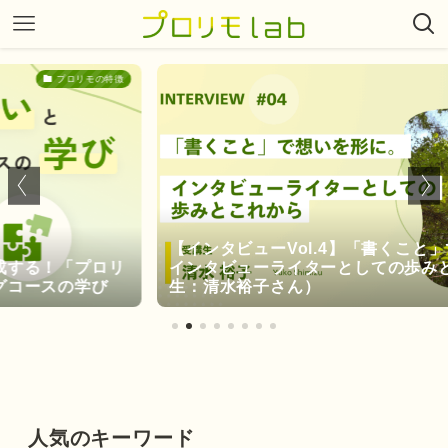
モの特徴
イン
【インタビューVol.4】「書くこと」で想いを形
プロリ
インタビューライターとしての歩みとこれから
学び
生：清水裕子さん）
人気のキーワード