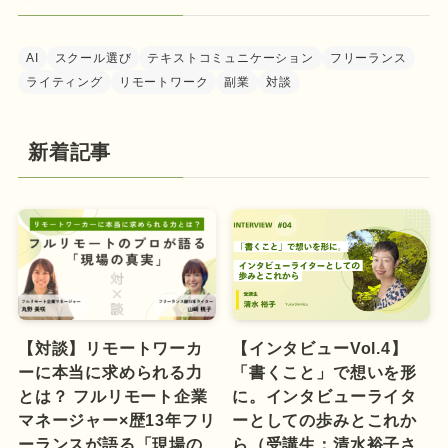
AI
スクール選び
テキストコミュニケーション
フリーランス
ライティング
リモートワーク
副業
対談
新着記事
【対談】リモートワーカ
【インタビューVol.4】
ーに本当に求められる力
「書くこと」で想いを形
とは？ フルリモート企業
に。インタビューライタ
マネージャー×歴13年フリ
ーとしての歩みとこれか
ーランスが語る「現場の
ら（受講生：清水裕子さ