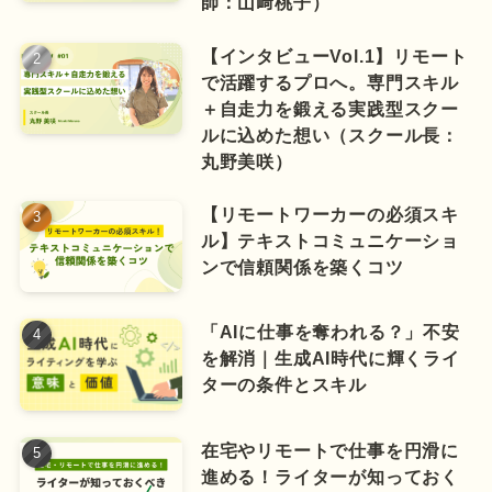
師：山﨑桃子）
【インタビューVol.1】リモート
で活躍するプロへ。専門スキル
＋自走力を鍛える実践型スクー
ルに込めた想い（スクール長：
丸野美咲）
【リモートワーカーの必須スキ
ル】テキストコミュニケーショ
ンで信頼関係を築くコツ
「AIに仕事を奪われる？」不安
を解消｜生成AI時代に輝くライ
ターの条件とスキル
在宅やリモートで仕事を円滑に
進める！ライターが知っておく